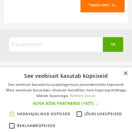

Tagasi üles
×
See veebisait kasutab küpsiseid
See veebisait kasutab kasutajakogemuse parandamiseks küpsiseid.
Meie veebisaiti kasutades nõustute kooskõlas meie küpsisepoliitikaga
kõikide küpsistega.
Rohkem teavet
KUVA KÕIK PARTNERID
(1477) →
Agroshop on peamiselt talupidajale suunatud kaupu
HÄDAVAJALIKUD KÜPSISED
JÕUDLUSKÜPSISED
pakkuv rahvusvaheline e-poodide võrgustik. Meil on üle 33
REKLAAMKÜPSISED
aasta kogemusi, olles ise tootja, maaletooja ning hulgi- ja